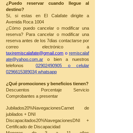
¿Puedo reservar cuando llegue al
destino?
Sí, si estas en El Calafate dirigite a
Avenida Roca 1004
¿Cómo puedo cancelar o modificar una
reserva? Para cancelar o modificar una
reserva antes de los 7dias contactarse por
correo electrónico a
taxir
emiscalafate@gmail.com
o
remiscalaf
ate@yahoo.com.ar
o bien a nuestros
telefonos
02902490905
o celular
0296615389034
whatsapp
¿Qué promociones y beneficios tienen?
Descuentos Porcentaje Servicio
Comprobantes a presentar
Jubilados20%NavegacionesCarnet de
jubilados + DNI
Discapacitados20%NavegacionesDNI +
Certificado de Discapacidad
Menores de 3 a 11 años