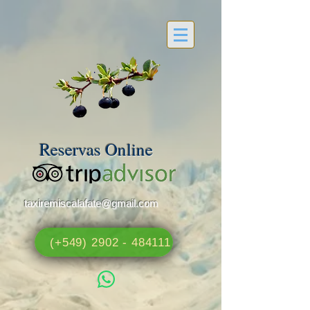
Reservas Online
taxiremiscalafate@gmail.com
(+549) 2902 - 484111