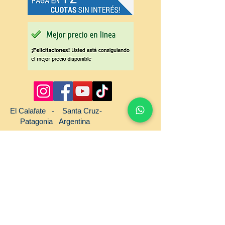
El Calafate - Santa Cruz-
Patagonia Argentina
Al servicio de
Iceberg Turimo EVYT
Leg 17.096
Remis Calafate: Information
El Calafate
on
, Patagonia,
Argentina : Introduction
© RemisCalafate
1998-2016
Total