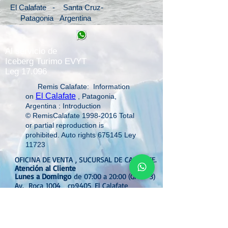
El Calafate - Santa Cruz-
Patagonia Argentina
Al servicio de
Iceberg Turimo EVYT
Leg 17.096
Remis Calafate: Information
El Calafate
on
, Patagonia,
Argentina : Introduction
© RemisCalafate
1998-2016
Total
or partial reproduction is
prohibited. Auto rights 675145 Ley
11723
OFICINA DE VENTA , SUCURSAL DE CALAFATE.
Atención
al Cliente
Lunes a Domingo
de 07:00 a 20:00 (GMT -3)
Av. Roca 1004 cp9405, El Calafate
+549 2902 - 484111
Sr. Martin Tudino
taxiremiscalafate@gmail.com.ar