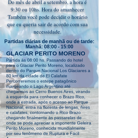
Do mês de abril a setembro, a hora é
9:30 ou 10hs. Hora do amanhecer
Também você pode decidir o horário
que eu queria sair de acordo com sua
necessidade.
Partidas diárias de manhã ou de tarde:
Manhã: 08:00 - 15:00
GLACIAR PERITO MORENO
Partida às 08:00 hs. Passando do hotel
para o Glaciar Perito Moreno, localizado
dentro do Parque Nacional Los Glaciares a
80 km da cidade de El Calafate
Percorreremos o estepe patagônico
margeando o Lago Argentino até
chegarmos ao Cerro Buenos Aires, virando
à esquerda para conhecer o Brazo Rico,
onde a estrada, após o acesso ao Parque
Nacional, entra na floresta de lengas, ñires
e calafates, contornando o Rico Brazo
chegando finalmente às passarelas de
onde se pode apreciar a imponente Geleira
Perito Moreno, conhecida mundialmente
por seu fenômeno de Ruptura e Fácil