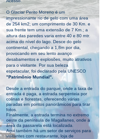
Acesso.
.
O Glaciar Perito Moreno é um
impressionante rio de gelo com uma área
de 254 km2; um comprimento de 30 Km. e
sua frente tem uma extensão de 7 Km.; a
altura das paredes varia entre 40 e 80 mtr.
acima do nível do lago. Desce do gelo
continental, chegando a 1,8m por dia,
provocando em seu lento avanço
desabamentos e explosões, muito atrativos
para o visitante. Por sua beleza
espetacular, foi declarado pela UNESCO
"Patrimônio Mundial".
Desde a entrada do parque, onde a taxa de
entrada é paga, a estrada serpenteia por
colinas e florestas, oferecendo várias
paradas em pontos panorâmicos para tirar
fotos.
Finalmente, a estrada termina no extremo
oeste da península de Magallanes, onde a
área da passarela está localizada.
Aqui também há um setor de serviços para
visitantes com restaurante, loja de