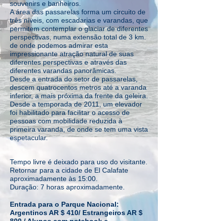
souvenirs e banheiros.
A área das passarelas forma um circuito de
três níveis, com escadarias e varandas, que
permitem contemplar o glaciar de diferentes
perspectivas, numa extensão total de 3 km.
de onde podemos admirar esta
impressionante atração natural de suas
diferentes perspectivas e através das
diferentes varandas panorâmicas.
Desde a entrada do setor de passarelas,
descem quatrocentos metros até a varanda
inferior, a mais próxima da frente da geleira.
Desde a temporada de 2011, um elevador
foi habilitado para facilitar o acesso de
pessoas com mobilidade reduzida à
primeira varanda, de onde se tem uma vista
espetacular.
Tempo livre é deixado para uso do visitante.
Retornar para a cidade de El Calafate
aproximadamente às 15:00.
Duração: 7 horas aproximadamente.
Entrada para o Parque Nacional:
Argentinos AR $ 410/ Estrangeiros AR $