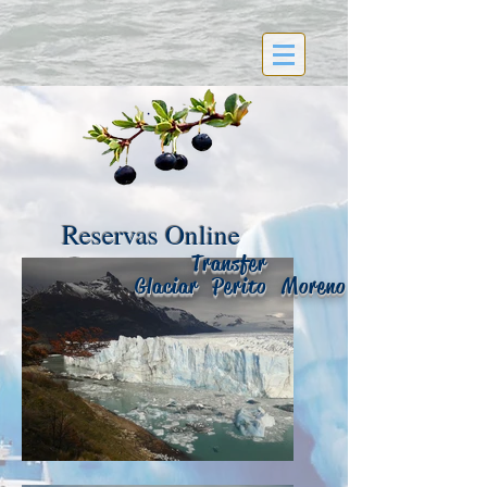
Reservas Online
Transfer
Glaciar Perito Moreno
taxiremiscalafate@gmail.com
(+549) 2902 - 484111