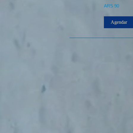
90
ARS 90
Pesos
argentinos
Agendar