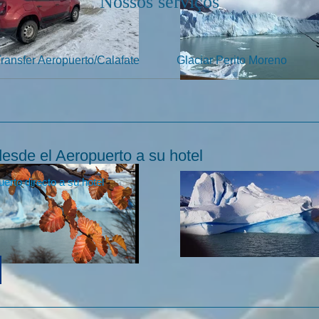
Nossos serviços
ransfer Aeropuerto/Calafate
Glaciar Perito Moreno
desde el Aeropuerto a su hotel
erto directo a su hotel