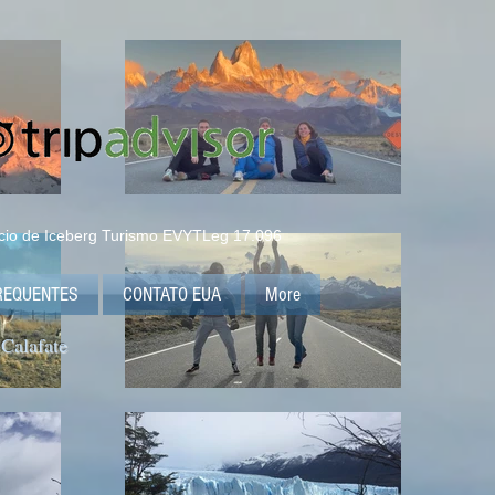
icio de Iceberg Turismo EVYTLeg 17.096
REQUENTES
CONTATO EUA
More
 Calafate