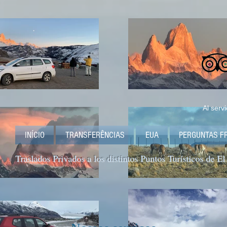
Al serv
INÍCIO
TRANSFERÊNCIAS
EUA
PERGUNTAS F
Traslados Privados a los distintos Puntos Turísticos de El