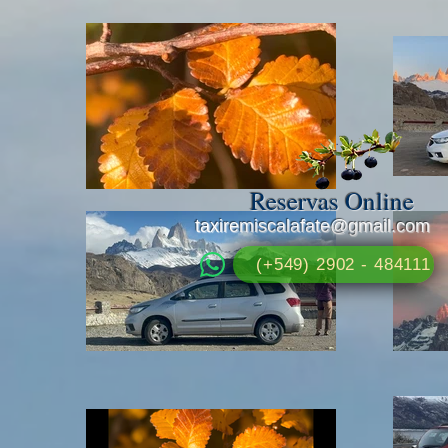
Reservas Online
taxiremiscalafate@gmail.com
(+549) 2902 - 484111