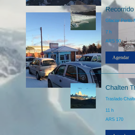
Recorrido 
Glaciar Perito
7 h
90
ARS 90
Pesos
argentinos
Agendar
Chalten T
Traslado Chalt
11 h
170
ARS 170
Pesos
argentinos