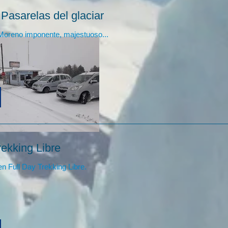
Pasarelas del glaciar
 Moreno imponente, majestuoso...
rekking Libre
en Full Day Trekking Libre.